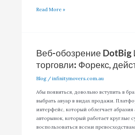
Read More »
Веб-обозрение DotBig 
Веб-
обозрение
торговли: Форекс, дейс
DotBig
Инструменты
Blog
/
infinitymovers.com.au
в
Абы появиться, довольно вступить в бра
видах
выбрать авуар в видах продажи. Платф
торговли:
интерфейс, который облегчает абразия 
Форекс,
авторынок, который работает круглые с
действия,
воспользоваться всеми превосходствам
CFD