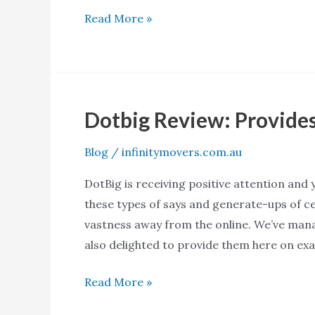
Read More »
Dotbig Review: Provides,
Dotbig
Review:
Blog
/
infinitymovers.com.au
Provides,
Prices,
DotBig is receiving positive attention and
and
these types of says and generate-ups of c
a
vastness away from the online. We’ve mana
lot
also delighted to provide them here on exa
more
Read More »