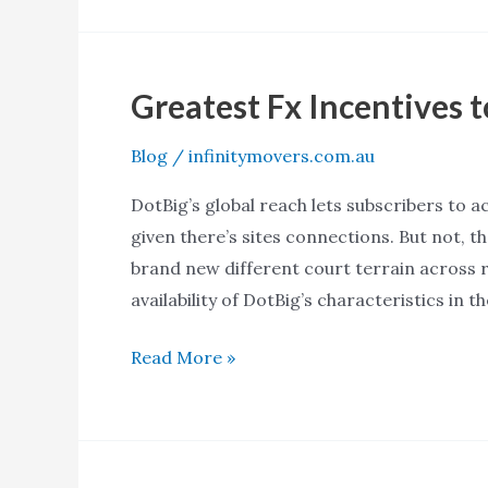
Greatest Fx Incentives t
Greatest
Fx
Blog
/
infinitymovers.com.au
Incentives
to
DotBig’s global reach lets subscribers to 
have
given there’s sites connections. But not, 
Investors
brand new different court terrain across 
availability of DotBig’s characteristics in 
Read More »