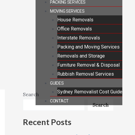
PACKING SERVICES
MOVING SERVICES
House Removals
Office Removals
Interstate Removals
Packing and Moving Services
Removals and Storage
Furniture Removal & Disposal
Rubbish Removal Services
GUIDES
Sydney Removalist Cost Guide
Search
CONTACT
Search
Recent Posts