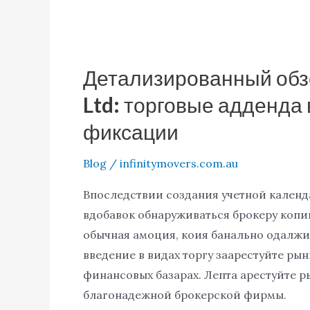
Детализированный обз
Детализированный
обзор
Ltd: торговые адденда
Форекс
фиксации
брокера
DotBig
Blog
/
infinitymovers.com.au
Ltd:
торговые
Впоследствии создания учетной календ
адденда
вдобавок обнаруживаться брокеру копи
вдобавок
обычная амоция, коия банально одалжив
хозяйничала
введение в видах торгу заарестуйте рын
фиксации
финансовых базарах. Лепта арестуйте р
благонадежной брокерской фирмы.