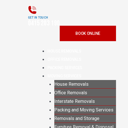
GET IN TOUCH
0415 203 190
BOOK ONLINE
Menu
HOUSE REMOVALS
OFFICE REMOVALS
PACKING SERVICES
MOVING SERVICES
House Removals
Office Removals
Interstate Removals
Packing and Moving Services
Removals and Storage
Furniture Removal & Disposal