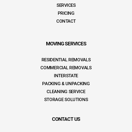
SERVICES
PRICING
CONTACT
MOVING SERVICES
RESIDENTIAL REMOVALS
COMMERCIAL REMOVALS
INTERSTATE
PACKING & UNPACKING
CLEANING SERVICE
STORAGE SOLUTIONS
CONTACT US