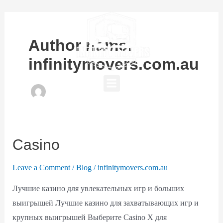
Skip
Post
to
pagination
content
Author name:
infinitymovers.com.au
Menu
Casino
Casino
Leave a Comment
/
Blog
/
infinitymovers.com.au
Лучшие казино для увлекательных игр и больших
выигрышей Лучшие казино для захватывающих игр и
крупных выигрышей Выберите Casino X для