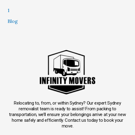
1
Blog
Relocating to, from, or within Sydney? Our expert Sydney
removalist team is ready to assist! From packing to
transportation, we’ll ensure your belongings arrive at your new
home safely and efficiently. Contact us today to book your
move.