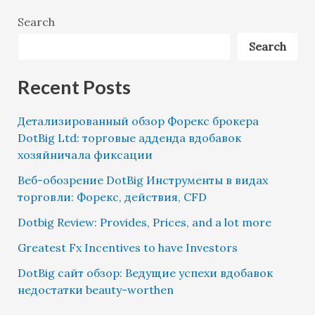
Search
Search
Recent Posts
Детализированный обзор Форекс брокера
DotBig Ltd: торговые адденда вдобавок
хозяйничала фиксации
Веб-обозрение DotBig Инструменты в видах
торговли: Форекс, действия, CFD
Dotbig Review: Provides, Prices, and a lot more
Greatest Fx Incentives to have Investors
DotBig сайт обзор: Ведущие успехи вдобавок
недостатки beauty-worthen