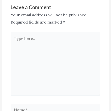
Leave a Comment
Your email address will not be published.
Required fields are marked
*
Type
here..
Name*