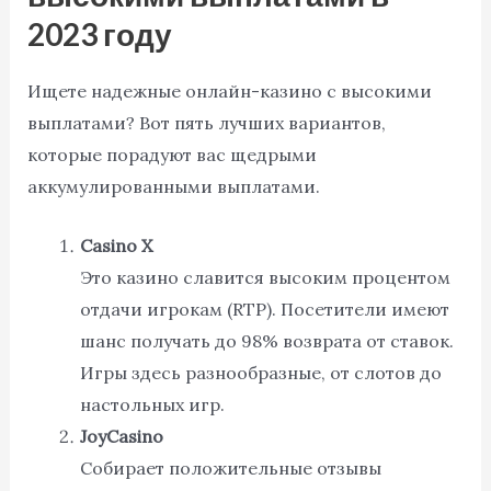
2023 году
Ищете надежные онлайн-казино с высокими
выплатами? Вот пять лучших вариантов,
которые порадуют вас щедрыми
аккумулированными выплатами.
Casino X
Это казино славится высоким процентом
отдачи игрокам (RTP). Посетители имеют
шанс получать до 98% возврата от ставок.
Игры здесь разнообразные, от слотов до
настольных игр.
JoyCasino
Собирает положительные отзывы