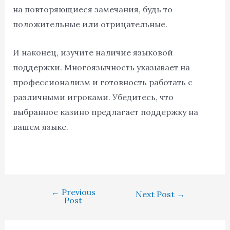
на повторяющиеся замечания, будь то
положительные или отрицательные.
И наконец, изучите наличие языковой
поддержки. Многоязычность указывает на
профессионализм и готовность работать с
различными игроками. Убедитесь, что
выбранное казино предлагает поддержку на
вашем языке.
←
Previous
Next Post
→
Post