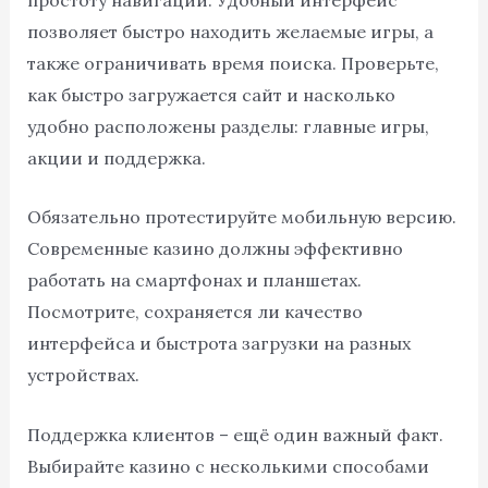
позволяет быстро находить желаемые игры, а
также ограничивать время поиска. Проверьте,
как быстро загружается сайт и насколько
удобно расположены разделы: главные игры,
акции и поддержка.
Обязательно протестируйте мобильную версию.
Современные казино должны эффективно
работать на смартфонах и планшетах.
Посмотрите, сохраняется ли качество
интерфейса и быстрота загрузки на разных
устройствах.
Поддержка клиентов – ещё один важный факт.
Выбирайте казино с несколькими способами