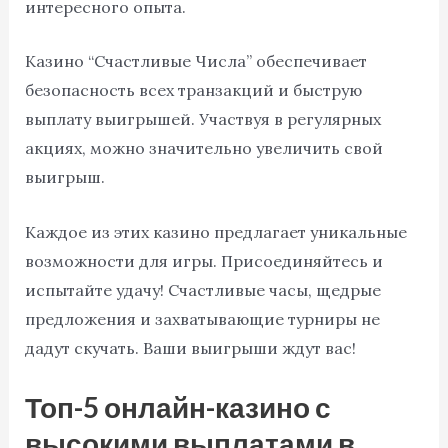
интересного опыта.
Казино “Счастливые Числа” обеспечивает
безопасность всех транзакций и быструю
выплату выигрышей. Участвуя в регулярных
акциях, можно значительно увеличить свой
выигрыш.
Каждое из этих казино предлагает уникальные
возможности для игры. Присоединяйтесь и
испытайте удачу! Счастливые часы, щедрые
предложения и захватывающие турниры не
дадут скучать. Ваши выигрыши ждут вас!
Топ-5 онлайн-казино с
высокими выплатами в