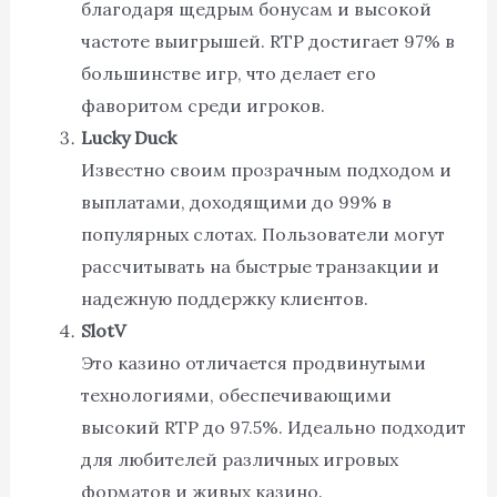
благодаря щедрым бонусам и высокой
частоте выигрышей. RTP достигает 97% в
большинстве игр, что делает его
фаворитом среди игроков.
Lucky Duck
Известно своим прозрачным подходом и
выплатами, доходящими до 99% в
популярных слотах. Пользователи могут
рассчитывать на быстрые транзакции и
надежную поддержку клиентов.
SlotV
Это казино отличается продвинутыми
технологиями, обеспечивающими
высокий RTP до 97.5%. Идеально подходит
для любителей различных игровых
форматов и живых казино.