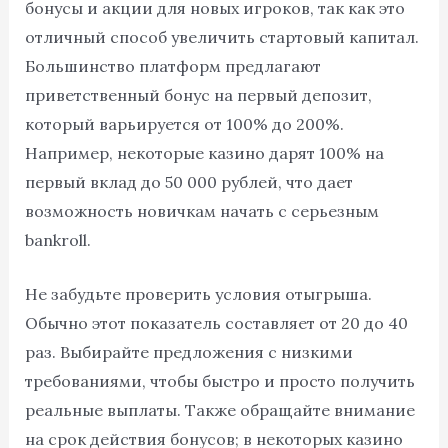
бонусы и акции для новых игроков, так как это
отличный способ увеличить стартовый капитал.
Большинство платформ предлагают
приветственный бонус на первый депозит,
который варьируется от 100% до 200%.
Например, некоторые казино дарят 100% на
первый вклад до 50 000 рублей, что дает
возможность новичкам начать с серьезным
bankroll.
Не забудьте проверить условия отыгрыша.
Обычно этот показатель составляет от 20 до 40
раз. Выбирайте предложения с низкими
требованиями, чтобы быстро и просто получить
реальные выплаты. Также обращайте внимание
на срок действия бонусов; в некоторых казино