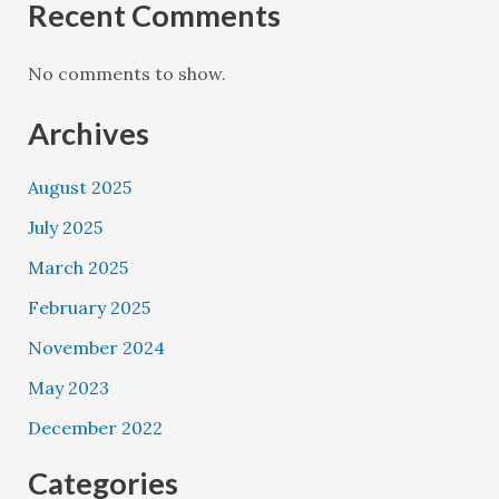
Recent Comments
No comments to show.
Archives
August 2025
July 2025
March 2025
February 2025
November 2024
May 2023
December 2022
Categories