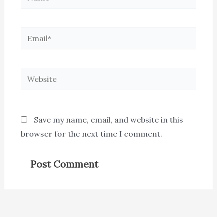
Email*
Website
Save my name, email, and website in this
browser for the next time I comment.