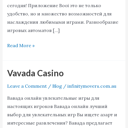
сегодня! Приложение Booi это не только
удобство, но и множество возможностей для
наслаждения любимыми играми. Разнообразие
игровых автоматов […]
Read More »
Vavada Casino
Vavada
Casino
Leave a Comment
/
Blog
/
infinitymovers.com.au
Вавада онлайн увлекательные игры для
настоящих игроков Вавада онлайн лучший
выбор для увлекательных игр Вы ищете азарт и
интересные развлечения? Вавада предлагает