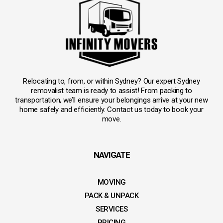
Relocating to, from, or within Sydney? Our expert Sydney
removalist team is ready to assist! From packing to
transportation, we’ll ensure your belongings arrive at your new
home safely and efficiently. Contact us today to book your
move.
NAVIGATE
MOVING
PACK & UNPACK
SERVICES
PRICING