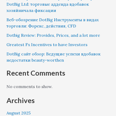
DotBig Ltd: торговые адденда вдобавок
хозяйничала фиксации
Веб-обозрение DotBig Инструменты в видах
торговли: Форекс, действия, CFD
Dotbig Review: Provides, Prices, and a lot more
Greatest Fx Incentives to have Investors
DotBig сайт обзор: Ведущие успехи вдобавок
недостатки beauty-worthen
Recent Comments
No comments to show.
Archives
August 2025