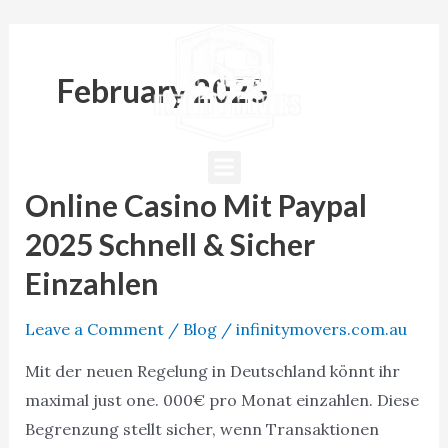
Skip
to
content
February 2025
Menu
Online Casino Mit Paypal
Online
Casino
2025 Schnell & Sicher
Mit
Einzahlen
Paypal
2025
Leave a Comment
/
Blog
/
infinitymovers.com.au
Schnell
Mit der neuen Regelung in Deutschland könnt ihr
&
maximal just one. 000€ pro Monat einzahlen. Diese
Sicher
Begrenzung stellt sicher, wenn Transaktionen
Einzahlen