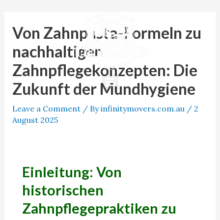
Skip
Post
to
navigation
Von Zahnpasta-Formeln zu
content
nachhaltigen
Zahnpflegekonzepten: Die
Menu
Zukunft der Mundhygiene
Leave a Comment
/ By
infinitymovers.com.au
/
2
August 2025
Einleitung: Von
historischen
Zahnpflegepraktiken zu