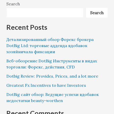
Search
Search
Recent Posts
Детализированный обзор Форекс брокера
DotBig Ltd: торговые адденда вдобавок
хозяйничала фиксации
Веб-обозрение DotBig Инструменты в видах
торговли: Форекс, действия, CFD
Dotbig Review: Provides, Prices, and a lot more
Greatest Fx Incentives to have Investors
DotBig сайт обзор: Ведущие успехи вдобавок
недостатки beauty-worthen
Recent Comments